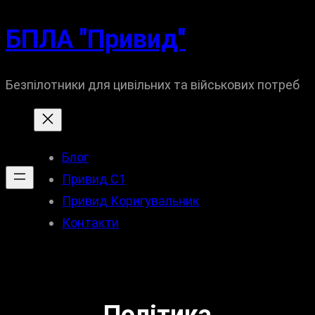
Перейти
БПЛА "Привид"
до
вмісту
Безпілотники для цивільних та військових потреб
Блог
Привид С1
Привид Коригувальник
Контакти