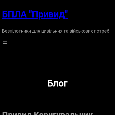
Перейти
БПЛА "Привид"
до
вмісту
Безпілотники для цивільних та військових потреб
Блог
Привид Коригувальник